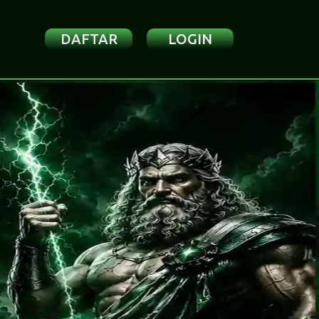
DAFTAR
LOGIN